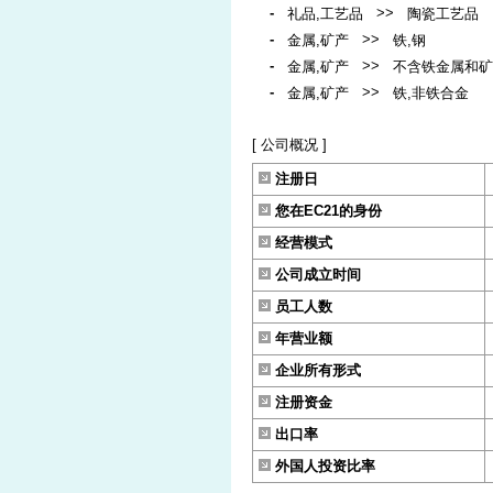
-
>>
礼品,工艺品
陶瓷工艺品
-
>>
金属,矿产
铁,钢
-
>>
金属,矿产
不含铁金属和矿
-
>>
金属,矿产
铁,非铁合金
[ 公司概况 ]
注册日
您在EC21的身份
经营模式
公司成立时间
员工人数
年营业额
企业所有形式
注册资金
出口率
外国人投资比率